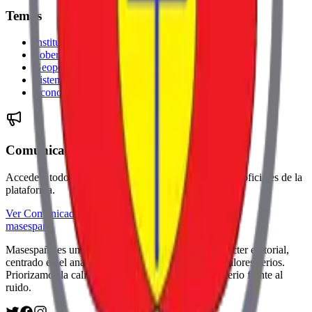
Temas
Instituciones
Soberanía
Geopolítica UE
Sistema Electoral
Economía
Comunicados
Accede a todos los pronunciamientos y declaraciones oficiales de la
plataforma.
Ver Comunicados
masespaña
Masespaña es un medio de opinión digital, con carácter editorial,
centrado en el análisis de actualidad y defensa de valores serios.
Priorizamos la calidad sobre la inmediatez, y el criterio frente al
ruido.