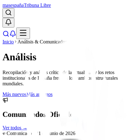
masespaña
Tribuna Libre
Inicio
Análisis & Comunicados
Análisis
Recopilación y análisis crítico de la actualidad y los retos
institucionales de España frente a los cambios estructurales
mundiales.
Más nuevos
Más antiguos
Comunicados Oficiales
Ver todos →
Comunicado ·
21 de junio de 2026