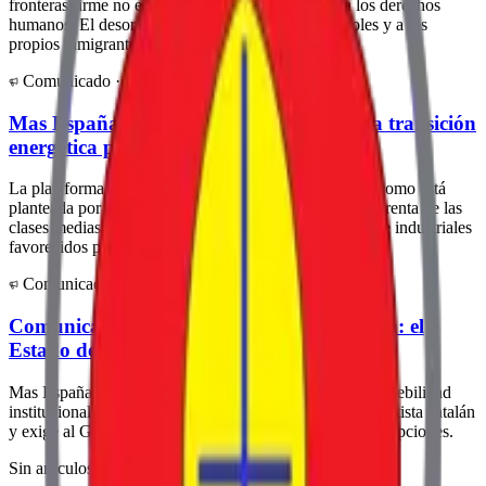
fronteras firme no es incompatible con el respeto a los derechos
humanos. El desorden actual perjudica a los españoles y a los
propios inmigrantes.
Comunicado ·
22 de junio de 2025
Mas España alerta sobre el coste real de la transición
energética para las familias españolas
La plataforma advierte que la transición energética tal como está
planteada por el Gobierno supone una transferencia de renta de las
clases medias y trabajadoras hacia sectores financieros e industriales
favorecidos por las políticas de subvenciones.
Comunicado ·
8 de marzo de 2025
Comunicado sobre la situación en Cataluña: el
Estado de Derecho no es negociable
Mas España expresa su preocupación por la persistente debilidad
institucional del Estado frente al movimiento independentista catalán
y exige al Gobierno la plena aplicación de la ley sin excepciones.
Sin artículos de análisis por el momento.