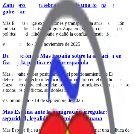
Zapatero y la quiebra moral de una forma de
gobernar
Más España exige explicaciones y transparencia ante la situación
judicial de José Luis Rodríguez Zapatero, símbolo de una etapa
política que debilitó España y dañó la confianza institucional.
Comunicado ·
3 de noviembre de 2025
Declaración de Mas España sobre la situación en
Gaza y la política exterior española
Mas España valora positivamente el posicionamiento de España en
defensa del derecho internacional humanitario en el conflicto de
Gaza, pero exige coherencia: los mismos principios deben aplicarse
a todos los conflictos, sin dobles raseros.
Comunicado ·
14 de septiembre de 2025
Mas España ante la inmigración irregular:
seguridad, legalidad y dignidad humana
Mas España fija su posición ante la crisis migratoria: una política de